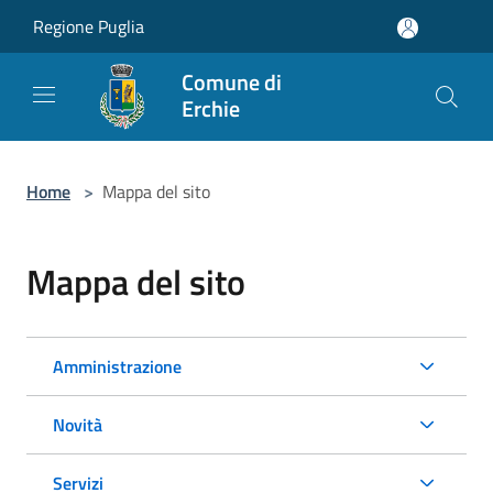
Salta al contenuto principale
Regione Puglia
Comune di
Erchie
Home
>
Mappa del sito
Mappa del sito
Amministrazione
Novità
Servizi