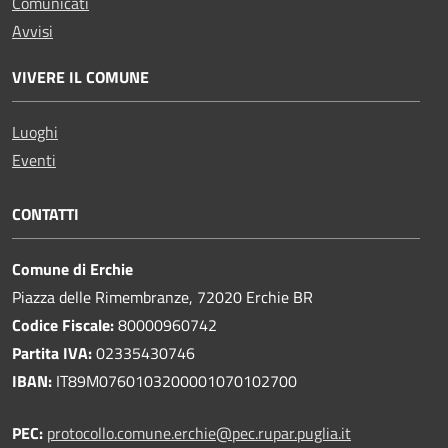
Comunicati
Avvisi
VIVERE IL COMUNE
Luoghi
Eventi
CONTATTI
Comune di Erchie
Piazza delle Rimembranze, 72020 Erchie BR
Codice Fiscale:
80000960742
Partita IVA:
02335430746
IBAN:
IT89M0760103200001070102700
PEC:
protocollo.comune.erchie@pec.rupar.puglia.it