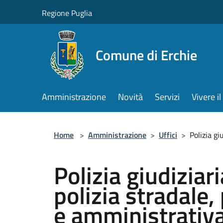
Salta al contenuto principale
Regione Puglia
Comune di Erchie
Amministrazione
Novità
Servizi
Vivere 
Home
>
Amministrazione
>
Uffici
>
Polizia gi
Polizia giudiziari
polizia stradale,
e amministrativ