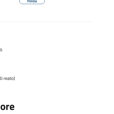
Polizia
li
di reato)
tore