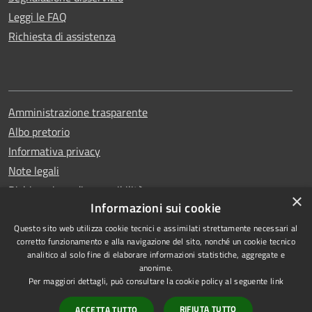
Leggi le FAQ
Richiesta di assistenza
Amministrazione trasparente
Albo pretorio
Informativa privacy
Note legali
Dichiarazione di accessibilità
×
Informazioni sui cookie
Questo sito web utilizza cookie tecnici e assimilati strettamente necessari al
corretto funzionamento e alla navigazione del sito, nonché un cookie tecnico
analitico al solo fine di elaborare informazioni statistiche, aggregate e
RSS
Copyright © 2026 • Comune di
anonime.
Accessibilità
Erchie • Powered by
Per maggiori dettagli, può consultare la cookie policy al seguente
link
Privacy
Municipium
Accesso
•
RIFIUTA TUTTO
ACCETTA TUTTO