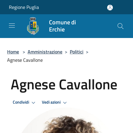
Salta al contenuto principale
Regione Puglia
Comune di
Erchie
Home
>
Amministrazione
>
Politici
>
Agnese Cavallone
Agnese Cavallone
Condividi
Vedi azioni