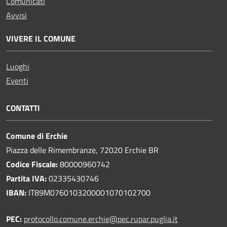
Comunicati
Avvisi
VIVERE IL COMUNE
Luoghi
Eventi
CONTATTI
Comune di Erchie
Piazza delle Rimembranze, 72020 Erchie BR
Codice Fiscale:
80000960742
Partita IVA:
02335430746
IBAN:
IT89M0760103200001070102700
PEC:
protocollo.comune.erchie@pec.rupar.puglia.it