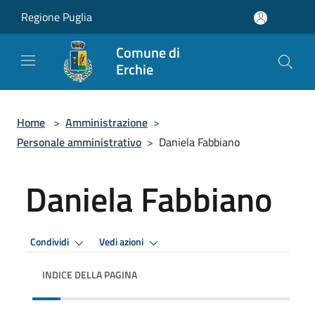
Salta al contenuto principale
Regione Puglia
Comune di
Erchie
Home
>
Amministrazione
>
Personale amministrativo
>
Daniela Fabbiano
Daniela Fabbiano
Condividi
Vedi azioni
INDICE DELLA PAGINA