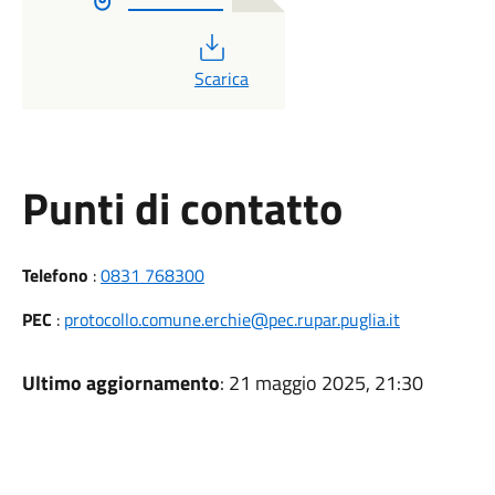
PDF
Scarica
Punti di contatto
Telefono
:
0831 768300
PEC
:
protocollo.comune.erchie@pec.rupar.puglia.it
Ultimo aggiornamento
: 21 maggio 2025, 21:30