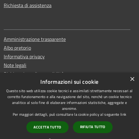
Richiesta di assistenza
Amministrazione trasparente
Albo pretorio
Informativa privacy
Note legali
Dichiarazione di accessibilità
×
Informazioni sui cookie
Questo sito web utilizza cookie tecnici e assimilati strettamente necessari al
corretto funzionamento e alla navigazione del sito, nonché un cookie tecnico
analitico al solo fine di elaborare informazioni statistiche, aggregate e
RSS
Copyright © 2026 • Comune di
anonime.
Accessibilità
Erchie • Powered by
Per maggiori dettagli, può consultare la cookie policy al seguente
link
Privacy
Municipium
Accesso
•
RIFIUTA TUTTO
ACCETTA TUTTO
Cookie
redazione