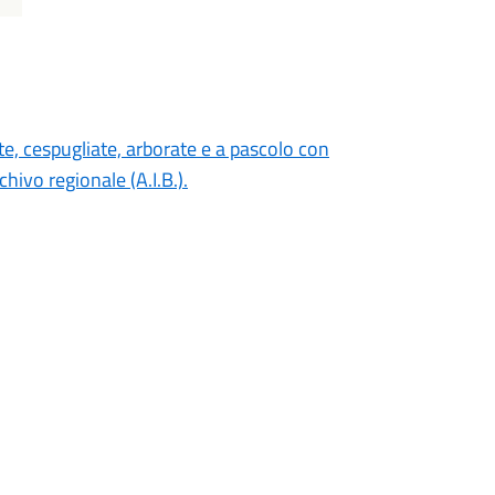
ate, cespugliate, arborate e a pascolo con
ivo regionale (A.I.B.).