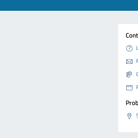
Cont
Prob