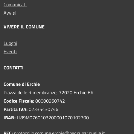
Comunicati
Avvisi
VIVERE IL COMUNE
Luoghi
Eventi
CONTATTI
Comune di Erchie
Piazza delle Rimembranze, 72020 Erchie BR
Codice Fiscale:
80000960742
Partita IVA:
02335430746
IBAN:
IT89M0760103200001070102700
PEC:
protocollo.comune.erchie@pec.rupar.puglia.it