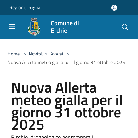
Salta al contenuto principale
Regione Puglia
Comune di
Erchie
Home
>
Novità
>
Avvisi
>
Nuova Allerta meteo gialla per il giorno 31 ottobre 2025
Nuova Allerta
meteo gialla per il
giorno 31 ottobre
2025
Rischio idrogeologico per temporali