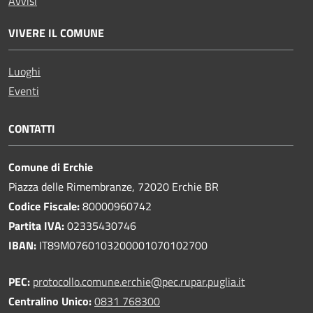
Avvisi
VIVERE IL COMUNE
Luoghi
Eventi
CONTATTI
Comune di Erchie
Piazza delle Rimembranze, 72020 Erchie BR
Codice Fiscale:
80000960742
Partita IVA:
02335430746
IBAN:
IT89M0760103200001070102700
PEC:
protocollo.comune.erchie@pec.rupar.puglia.it
Centralino Unico:
0831 768300