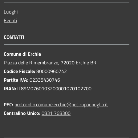
Luoghi
Eventi
CONTATTI
Comune di Erchie
Piazza delle Rimembranze, 72020 Erchie BR
Codice Fiscale:
80000960742
Partita IVA:
02335430746
IBAN:
IT89M0760103200001070102700
PEC:
protocollo.comune.erchie@pec.rupar.puglia.it
Centralino Unico:
0831 768300