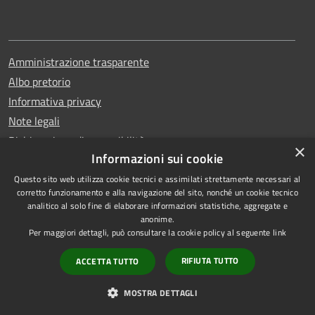
Amministrazione trasparente
Albo pretorio
Informativa privacy
Note legali
Dichiarazione di accessibilità
×
Informazioni sui cookie
Questo sito web utilizza cookie tecnici e assimilati strettamente necessari al
corretto funzionamento e alla navigazione del sito, nonché un cookie tecnico
analitico al solo fine di elaborare informazioni statistiche, aggregate e
RSS
Copyright © 2026 • Comune di
anonime.
Accessibilità
Erchie • Powered by
Per maggiori dettagli, può consultare la cookie policy al seguente
link
Privacy
Municipium
Accesso
•
RIFIUTA TUTTO
ACCETTA TUTTO
Cookie
redazione
Mappa del sito
MOSTRA DETTAGLI