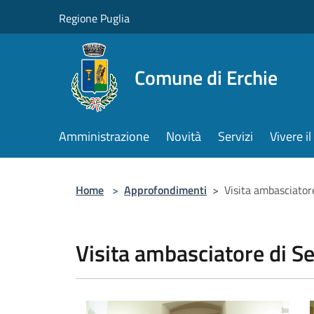
Salta al contenuto principale
Regione Puglia
Comune di Erchie
Amministrazione
Novità
Servizi
Vivere 
Home
>
Approfondimenti
>
Visita ambasciator
Visita ambasciatore di Se
Visita ambasciatore di Serbia
V