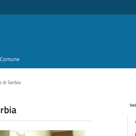
il Comune
e di Serbia
Ved
rbia
isita ambasciatore di Serbia