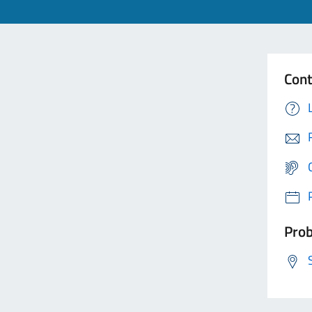
Cont
Prob