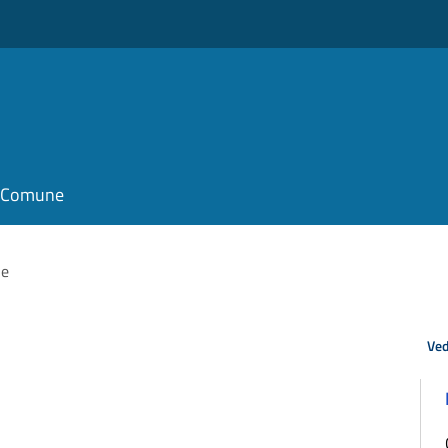
il Comune
he
Ved