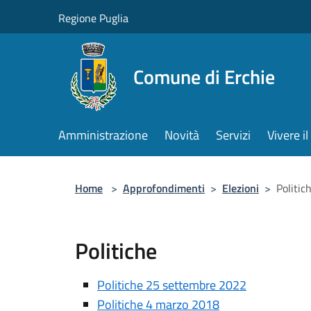
Salta al contenuto principale
Regione Puglia
Comune di Erchie
Amministrazione
Novità
Servizi
Vivere 
Home
>
Approfondimenti
>
Elezioni
>
Politic
Politiche
Politiche 25 settembre 2022
Politiche 4 marzo 2018