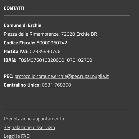
CONTATTI
Comune di Erchie
Piazza delle Rimembranze, 72020 Erchie BR
Codice Fiscale:
80000960742
Partita IVA:
02335430746
IBAN:
IT89M0760103200001070102700
PEC:
protocollo.comune.erchie@pec.rupar.puglia.it
Centralino Unico:
0831 768300
Prenotazione appuntamento
Segnalazione disservizio
Leggi le FAQ