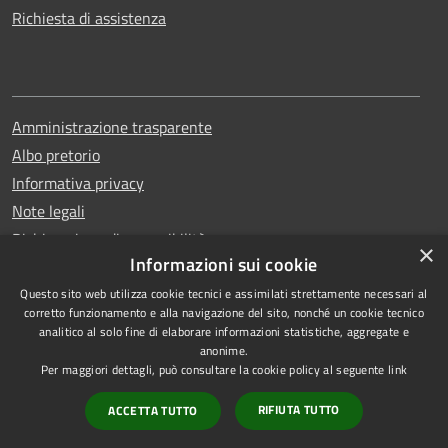
Richiesta di assistenza
Amministrazione trasparente
Albo pretorio
Informativa privacy
Note legali
Dichiarazione di accessibilità
×
Informazioni sui cookie
Questo sito web utilizza cookie tecnici e assimilati strettamente necessari al
corretto funzionamento e alla navigazione del sito, nonché un cookie tecnico
analitico al solo fine di elaborare informazioni statistiche, aggregate e
RSS
Copyright © 2026 • Comune di
anonime.
Accessibilità
Erchie • Powered by
Per maggiori dettagli, può consultare la cookie policy al seguente
link
Privacy
Municipium
Accesso
•
RIFIUTA TUTTO
ACCETTA TUTTO
Cookie
redazione