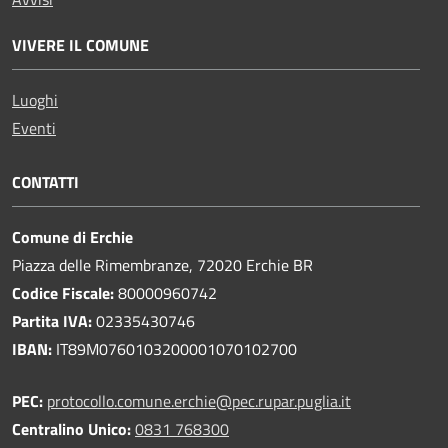
VIVERE IL COMUNE
Luoghi
Eventi
CONTATTI
Comune di Erchie
Piazza delle Rimembranze, 72020 Erchie BR
Codice Fiscale:
80000960742
Partita IVA:
02335430746
IBAN:
IT89M0760103200001070102700
PEC:
protocollo.comune.erchie@pec.rupar.puglia.it
Centralino Unico:
0831 768300