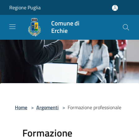
Salta al contenuto principale
Regione Puglia
Comune di
Erchie
Home
>
Argomenti
>
Formazione professionale
Formazione