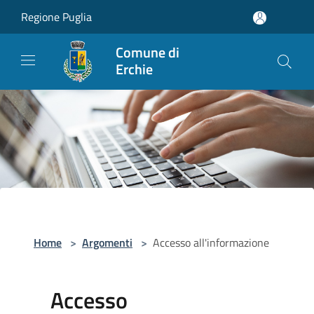
Salta al contenuto principale
Regione Puglia
Comune di
Erchie
Home
>
Argomenti
>
Accesso all'informazione
Accesso