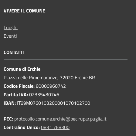
VIVERE IL COMUNE
Luoghi
Eventi
CONTATTI
Comune di Erchie
Piazza delle Rimembranze, 72020 Erchie BR
Codice Fiscale:
80000960742
Partita IVA:
02335430746
IBAN:
IT89M0760103200001070102700
PEC:
protocollo.comune.erchie@pec.rupar.puglia.it
Centralino Unico:
0831 768300