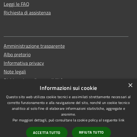
Leggi le FAQ
Richiesta di assistenza
Amministrazione trasparente
Albo pretorio
Informativa privacy
Note legali
Dichiarazione di accessibilità
×
Informazioni sui cookie
Questo sito web utilizza cookie tecnici e assimilati strettamente necessari al
corretto funzionamento e alla navigazione del sito, nonché un cookie tecnico
analitico al solo fine di elaborare informazioni statistiche, aggregate e
RSS
Copyright © 2026 • Comune di
anonime.
Accessibilità
Erchie • Powered by
Per maggiori dettagli, può consultare la cookie policy al seguente
link
Privacy
Municipium
Accesso
•
RIFIUTA TUTTO
ACCETTA TUTTO
Cookie
redazione