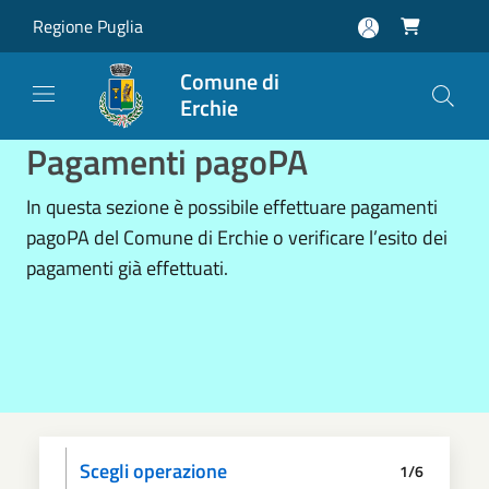
Salta al contenuto principale
Regione Puglia

Comune di
Erchie
Pagamenti pagoPA
In questa sezione è possibile effettuare pagamenti
pagoPA del Comune di Erchie o verificare l’esito dei
pagamenti già effettuati.
Scegli operazione
1/6
Informativa privacy
Scegli il pagamento
Dati anagrafici
Paga
Riepilogo