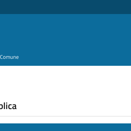
il Comune
blica