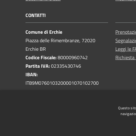
CONTATTI
Comune di Erchie
Prenotaz
Piazza delle Rimembranze, 72020
Segnalazi
Erchie BR
Leggi le 
Codice Fiscale:
80000960742
Richiesta 
Partita IVA:
02335430746
IBAN:
IT89M0760103200001070102700
PEC:
protocollo.comune.erchie@pec.rupar.puglia.it
Questo sito
Centralino Unico:
0831 768300
navigazio