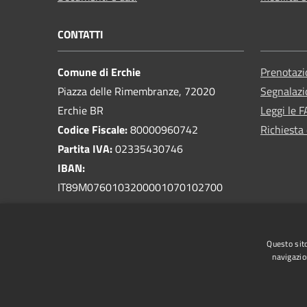
CONTATTI
Comune di Erchie
Prenotaz
Piazza delle Rimembranze, 72020
Segnalazi
Erchie BR
Leggi le 
Codice Fiscale:
80000960742
Richiesta 
Partita IVA:
02335430746
IBAN:
IT89M0760103200001070102700
PEC:
protocollo.comune.erchie@pec.rupar.puglia.it
Questo sito
Centralino Unico:
0831 768300
navigazio