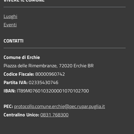
Luoghi
Eventi
CONTATTI
Comune di Erchie
Piazza delle Rimembranze, 72020 Erchie BR
Codice Fiscale:
80000960742
Partita IVA:
02335430746
IBAN:
IT89M0760103200001070102700
PEC:
protocollo.comune.erchie@pec.rupar.puglia.it
Centralino Unico:
0831 768300