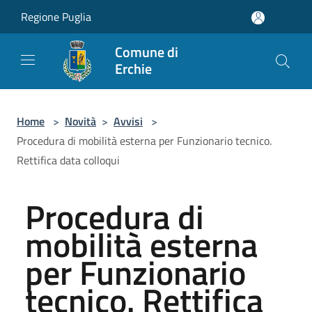
Salta al contenuto principale
Regione Puglia
Comune di
Erchie
Home
>
Novità
>
Avvisi
>
Procedura di mobilità esterna per Funzionario tecnico.
Rettifica data colloqui
Procedura di
mobilità esterna
per Funzionario
tecnico. Rettifica