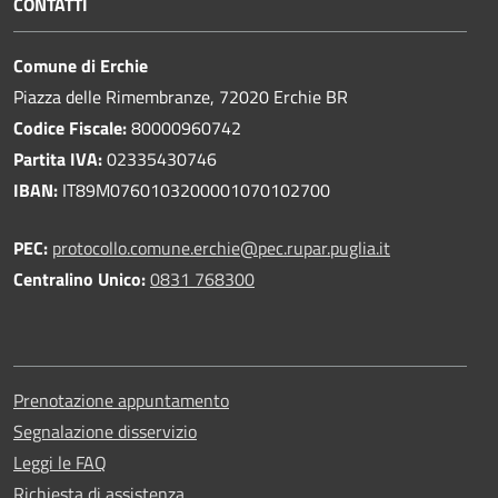
CONTATTI
Comune di Erchie
Piazza delle Rimembranze, 72020 Erchie BR
Codice Fiscale:
80000960742
Partita IVA:
02335430746
IBAN:
IT89M0760103200001070102700
PEC:
protocollo.comune.erchie@pec.rupar.puglia.it
Centralino Unico:
0831 768300
Prenotazione appuntamento
Segnalazione disservizio
Leggi le FAQ
Richiesta di assistenza