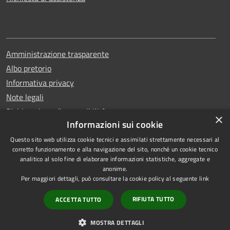
Amministrazione trasparente
Albo pretorio
Informativa privacy
Note legali
Dichiarazione di accessibilità
×
Informazioni sui cookie
Questo sito web utilizza cookie tecnici e assimilati strettamente necessari al
corretto funzionamento e alla navigazione del sito, nonché un cookie tecnico
analitico al solo fine di elaborare informazioni statistiche, aggregate e
RSS
Copyright © 2026 • Comune di
anonime.
Accessibilità
Erchie • Powered by
Per maggiori dettagli, può consultare la cookie policy al seguente
link
Privacy
Municipium
Accesso
•
RIFIUTA TUTTO
ACCETTA TUTTO
Cookie
redazione
Mappa del sito
MOSTRA DETTAGLI