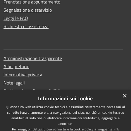
Prenotazione appuntamento
Segnalazione disservizio
Leggi le FAQ
Richiesta di assistenza
Amministrazione trasparente
Albo pretorio
Informativa privacy
Note legali
Dichiarazione di accessibilità
×
Informazioni sui cookie
Questo sito web utilizza cookie tecnici e assimilati strettamente necessari al
corretto funzionamento e alla navigazione del sito, nonché un cookie tecnico
analitico al solo fine di elaborare informazioni statistiche, aggregate e
RSS
Copyright © 2026 • Comune di
anonime.
Accessibilità
Erchie • Powered by
Per maggiori dettagli, può consultare la cookie policy al seguente
link