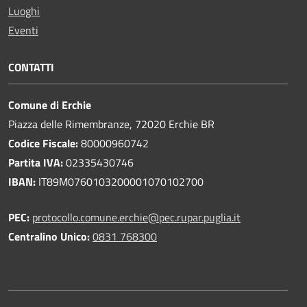
Luoghi
Eventi
CONTATTI
Comune di Erchie
Piazza delle Rimembranze, 72020 Erchie BR
Codice Fiscale:
80000960742
Partita IVA:
02335430746
IBAN:
IT89M0760103200001070102700
PEC:
protocollo.comune.erchie@pec.rupar.puglia.it
Centralino Unico:
0831 768300