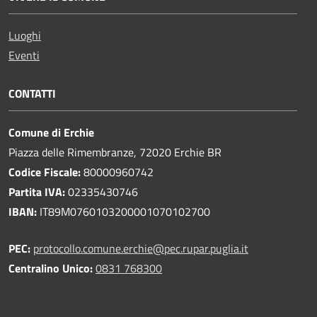
Luoghi
Eventi
CONTATTI
Comune di Erchie
Piazza delle Rimembranze, 72020 Erchie BR
Codice Fiscale:
80000960742
Partita IVA:
02335430746
IBAN:
IT89M0760103200001070102700
PEC:
protocollo.comune.erchie@pec.rupar.puglia.it
Centralino Unico:
0831 768300