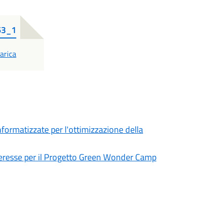
63_1
DF
arica
ormatizzate per l'ottimizzazione della
nteresse per il Progetto Green Wonder Camp