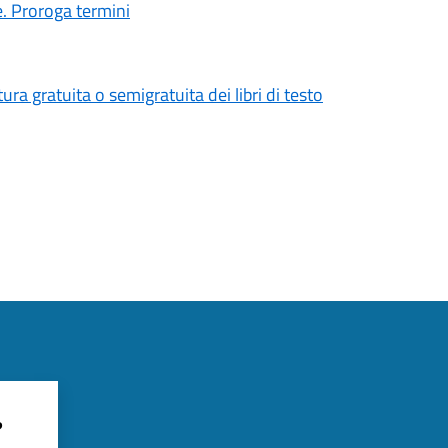
e. Proroga termini
ura gratuita o semigratuita dei libri di testo
?