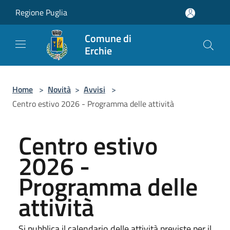
Salta al contenuto principale
Regione Puglia
Comune di
Erchie
Home
>
Novità
>
Avvisi
>
Centro estivo 2026 - Programma delle attività
Centro estivo
2026 -
Programma delle
attività
Si pubblica il calendario delle attività previste per il