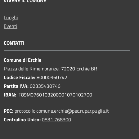
VIVERE IL COMUNE
Luoghi
Eventi
CONTATTI
Comune di Erchie
Piazza delle Rimembranze, 72020 Erchie BR
Codice Fiscale:
80000960742
Partita IVA:
02335430746
IBAN:
IT89M0760103200001070102700
PEC:
protocollo.comune.erchie@pec.rupar.puglia.it
Centralino Unico:
0831 768300