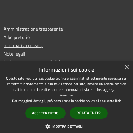
Amministrazione trasparente
Albo pretorio
Informativa privacy
Note legali
Dichiarazione di accessibilità
×
Informazioni sui cookie
Questo sito web utilizza cookie tecnici e assimilati strettamente necessari al
corretto funzionamento e alla navigazione del sito, nonché un cookie tecnico
analitico al solo fine di elaborare informazioni statistiche, aggregate e
RSS
Copyright © 2026 • Comune di
anonime.
Accessibilità
Erchie • Powered by
Per maggiori dettagli, può consultare la cookie policy al seguente
link
Privacy
Municipium
Accesso
•
RIFIUTA TUTTO
ACCETTA TUTTO
Cookie
redazione
Mappa del sito
MOSTRA DETTAGLI