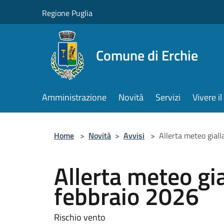
Salta al contenuto principale
Regione Puglia
Comune di Erchie
Amministrazione
Novità
Servizi
Vivere 
Home
>
Novità
>
Avvisi
>
Allerta meteo giall
Allerta meteo gia
febbraio 2026
Rischio vento