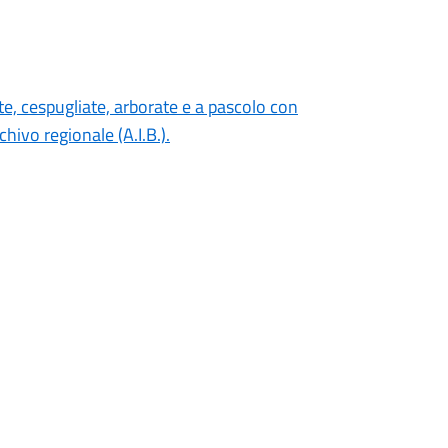
ate, cespugliate, arborate e a pascolo con
ivo regionale (A.I.B.).