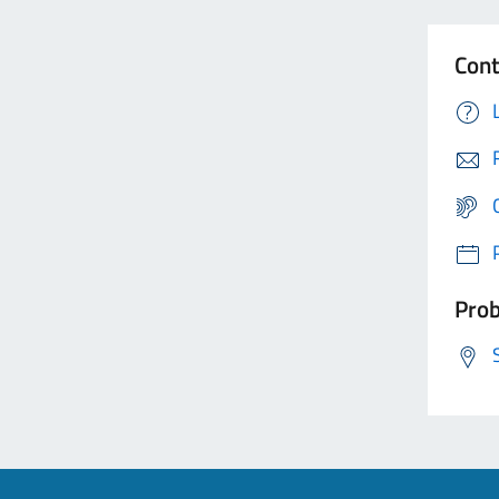
Cont
Prob