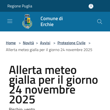
Salta al contenuto principale
Regione Puglia
Comune di
Erchie
Home
>
Novità
>
Avvisi
>
Protezione Civile
>
Allerta meteo gialla per il giorno 24 novembre 2025
Allerta meteo
gialla per il giorno
24 novembre
2025
Rischio: vento