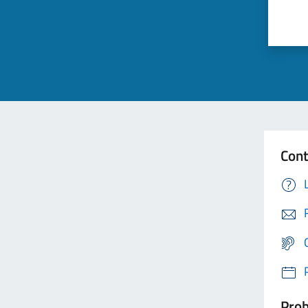
Cont
Prob