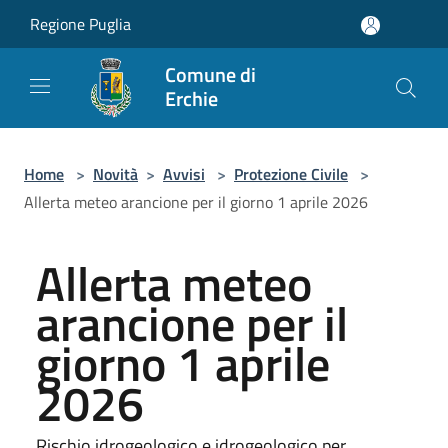
Salta al contenuto principale
Regione Puglia
Comune di
Erchie
Home
>
Novità
>
Avvisi
>
Protezione Civile
>
Allerta meteo arancione per il giorno 1 aprile 2026
Allerta meteo
arancione per il
giorno 1 aprile
2026
Rischio idrogeologico e idrogeologico per