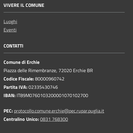
VIVERE IL COMUNE
Luoghi
Eventi
CONTATTI
Comune di Erchie
Piazza delle Rimembranze, 72020 Erchie BR
Codice Fiscale:
80000960742
Partita IVA:
02335430746
IBAN:
IT89M0760103200001070102700
PEC:
protocollo.comune.erchie@pec.rupar.puglia.it
Centralino Unico:
0831 768300