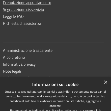
Prenotazione appuntamento
Segnalazione disservizio
Leggi le FAQ
Richiesta di assistenza
Amministrazione trasparente
Albo pretorio
Informativa privacy
Note legali
Dichiarazione di accessibilità
×
Informazioni sui cookie
Questo sito web utilizza cookie tecnici e assimilati strettamente necessari al
corretto funzionamento e alla navigazione del sito, nonché un cookie tecnico
analitico al solo fine di elaborare informazioni statistiche, aggregate e
RSS
Copyright © 2026 • Comune di
anonime.
Accessibilità
Erchie • Powered by
Per maggiori dettagli, può consultare la cookie policy al seguente
link