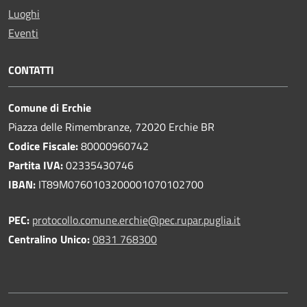
Luoghi
Eventi
CONTATTI
Comune di Erchie
Piazza delle Rimembranze, 72020 Erchie BR
Codice Fiscale:
80000960742
Partita IVA:
02335430746
IBAN:
IT89M0760103200001070102700
PEC:
protocollo.comune.erchie@pec.rupar.puglia.it
Centralino Unico:
0831 768300