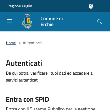
Salta al contenuto principale
Regione Puglia
Comune di
Erchie
Home
>
Autenticati
Autenticati
Da qui potrai verificare i tuoi dati ed accedere ai
servizi autenticati.
Entra con SPID
Entra con il Sistema Pubblico per la gestione